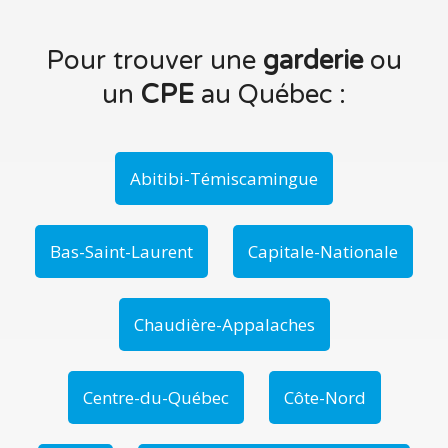
Pour trouver une
garderie
ou
un
CPE
au Québec :
Abitibi-Témiscamingue
Bas-Saint-Laurent
Capitale-Nationale
Chaudière-Appalaches
Centre-du-Québec
Côte-Nord