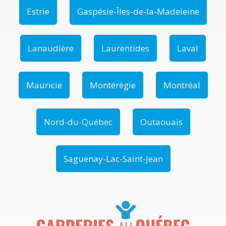
Estrie
Gaspésie-Îles-de-la-Madeleine
Lanaudière
Laurentides
Laval
Mauricie
Montérégie
Montréal
Nord-du-Québec
Outaouais
Saguenay-Lac-Saint-Jean