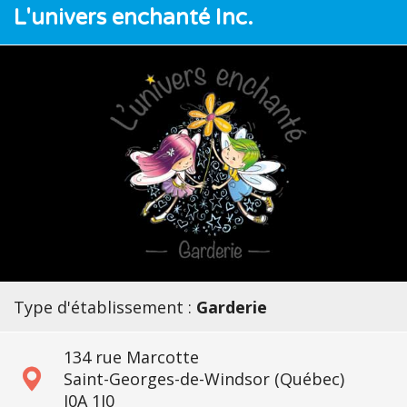
L'univers enchanté Inc.
Type d'établissement :
Garderie
134 rue Marcotte
Saint-Georges-de-Windsor (Québec)
J0A 1J0