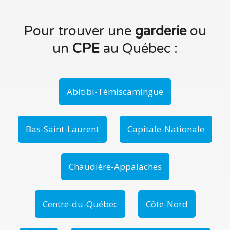
Pour trouver une
garderie
ou
un
CPE
au Québec :
Abitibi-Témiscamingue
Bas-Saint-Laurent
Capitale-Nationale
Chaudière-Appalaches
Centre-du-Québec
Côte-Nord