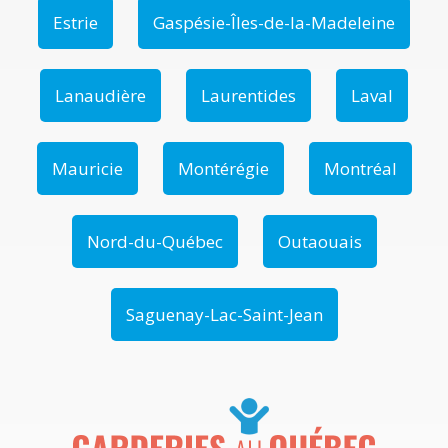
Estrie
Gaspésie-Îles-de-la-Madeleine
Lanaudière
Laurentides
Laval
Mauricie
Montérégie
Montréal
Nord-du-Québec
Outaouais
Saguenay-Lac-Saint-Jean