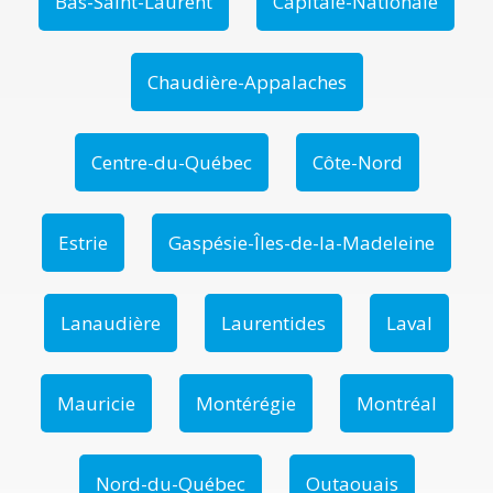
Bas-Saint-Laurent
Capitale-Nationale
Chaudière-Appalaches
Centre-du-Québec
Côte-Nord
Estrie
Gaspésie-Îles-de-la-Madeleine
Lanaudière
Laurentides
Laval
Mauricie
Montérégie
Montréal
Nord-du-Québec
Outaouais