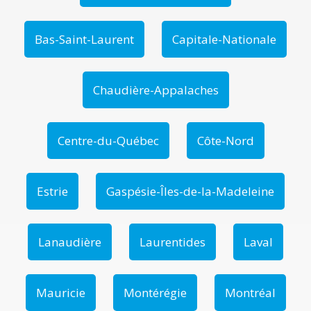
Bas-Saint-Laurent
Capitale-Nationale
Chaudière-Appalaches
Centre-du-Québec
Côte-Nord
Estrie
Gaspésie-Îles-de-la-Madeleine
Lanaudière
Laurentides
Laval
Mauricie
Montérégie
Montréal